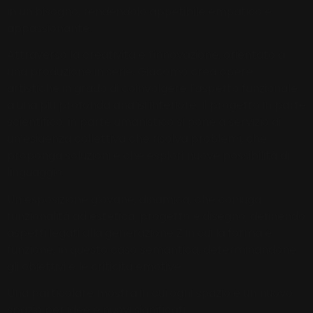
in un bisogno, rendendolo appetibile empatico e
appassionante.
Attraverso la creatività e l’innovazione, orientato a
una produzione in serie, Giacomo crea opere
artistiche in grado di coinvolgere l’aspetto funzionale
a una più profonda analisi interiore. Il progetto in parte
scientifico, in parte umanistico si pone a servizio di
un’esigenza collettiva che risolva problemi, che
proponga soluzioni e che esplori nuove possibilità di
linguaggio.
Un’esposizione giovane, dinamica, che coniuga
funzionalità ad estetica, progetto e disegno, definendo
aspetti legati alla generazione Z in cui la forma è
funzione, in questo caso semantica, determinandone
gli obiettivi e le criticità emotive.
Una particolare mostra in cui ogni spazio è un nuovo
spazio per idee e nuovi significati