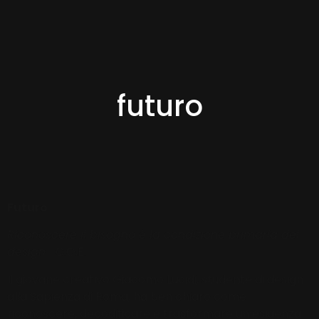
futuro
Futuro
Riconoscere il bisogno è la condizione primaria del
design
C.O.E.
Il giovane creativo Giacomo Lucidi, studente di design
alla Sapienza di Roma, ha ben chiaro come
riconoscere, decodificare e trasformare un’esigenza