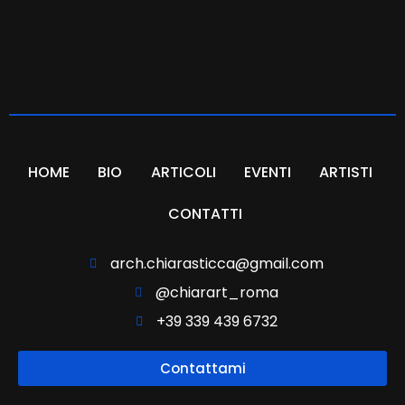
Chiara Sticca
HOME
BIO
ARTICOLI
EVENTI
ARTISTI
CONTATTI
arch.chiarasticca@gmail.com
@chiarart_roma
+39 339 439 6732
Contattami