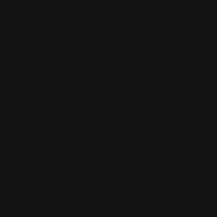
È proprio il legame con il surrealismo, che traccia una
metodologia operativa, che aggredisce la piatta
compostezza di una superfice. Come i sogni, ne
rappresentano la realtà ma non lo sono, sono
esplorazioni creative all’interno di algoritmi, sono
temporanee perdite di controllo, sono evoluzioni
artistiche. L’artista Daniel Salvi ha saputo
magistralmente cogliere questo momento,
mescolando il rapporto psicologico, con quello fisico
dell’esperienza, ponendo la memoria al centro del
processo cognitivo e creativo, filtrando le immagini di
un altro tempo, rimandandole a una dimensione
minimale, tangibile ma fortemente onirica.
L’artista restituisce plasticità a una genealogia di
reminiscenze di azioni, gesti, luoghi, dando vita a una
complessa immersione esplorativa, del vasto
territorio dell’inconscio, dove l’introspezione analitica
è posta in primo piano.