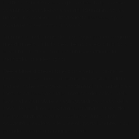
L’artista Daniel Salvi accoglie la sfida, fra processo
scientifico tecnologico e sensibilità umanistica, tra
uomo e macchina e utilizza questo linguaggio per
ottenere nuove immagini con IA.
Si immerge nell’analisi del linguaggio, per conseguire
uno strumento intuitivo e al tempo stesso in bilico tra
la verità e finzione, tra l’autorità scientifica e la
manipolazione ideologica.
Dee e Muse si presentano come versioni grafiche
inattese, riflessioni dell’artista sulla possibilità di un
pensiero che emerge da una dimensione materiale e
metafisica. Indaga sulla percezione del colore, della
luce, delle sfumature e degli sguardi magnetici delle
modelle irreali, dando vita a un’originale intersezione
tra poesia visiva e concettualismo. Una grande
capacità di esplorare le aree di spazio latente, in cui
prendono forma immagini surreali.