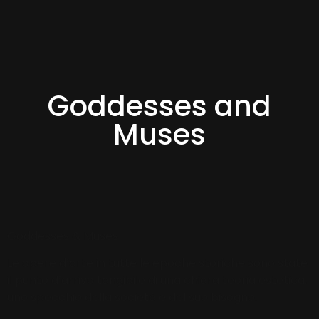
Goddesses and
Muses
Goddesses & Muses
Le opere d’arte in tutte le epoche storiche sono state
il punto d’arrivo tangibile di una chiara teoria estetica,
uno specchio della società e del suo bisogno.