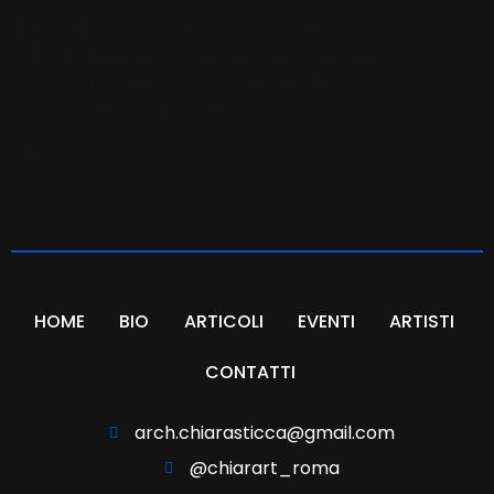
Il progetto Goddesses &Muses è pervaso di tensione
tra la ricerca oggettiva e la soggettività della
percezione, nella trascendenza dell’espressione in
una logica interiorizzata.
Chiara Sticca
HOME
BIO
ARTICOLI
EVENTI
ARTISTI
CONTATTI
arch.chiarasticca@gmail.com
@chiarart_roma