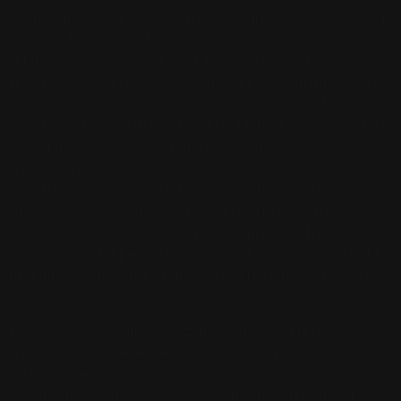
Analizzando il linguaggio, vi è lo strumento intuitivo e al
tempo stesso meditato di una vera finzione, evocata
da un’immagine fantasiosa, talvolta ironica, spesso
riconoscibile nei meandri storici e iconici di un’epoca
artistica. Omaggio a un surrealismo che non riguarda
solo l’amore attrattivo a una linguistica nonsense, ma
tocca una metodologia operativa che condivide con
gli stencil affissi ai muri delle città. Volontà di aggredire
la piatta compostezza di una superficie inerme e
generare in esse opere che si presentino come
versioni grafiche inattese, riflessioni dell’artista sulla
possibilità di un pensiero a- linguistico emergente da
una dimensione materialmente e metaforicamente
gioiosa.
Le sue opere si caratterizzano per uno stretto
rapporto tra presente e passato, propulsori di
un’indagine conoscitiva e autobiografica,
intuitivamente filosofica. Come Raymond Roussel,