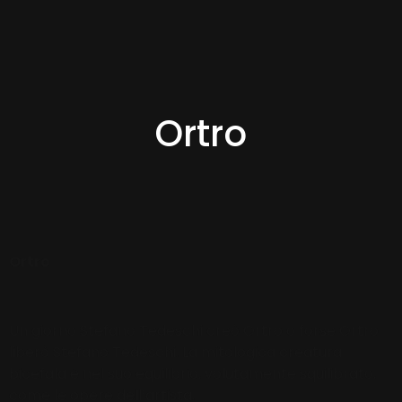
Ortro
Ortro
Un giorno Stefano Tedeschi creò Ortro o forse Ortro
liberò Stefano Tedeschi. La mitologica creatura
bicefala è nel suo equilibrio, volutamente squilibrato,
come le opere dell’artista.