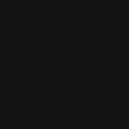
padre della Patafisica, le opere appaiono impegnate
nella logica dell’assurdo.
Il caos, il disordine crea il paradosso di una rigorosa
logica, una chiara struttura comprensibile ed
empatica. Sarà l’osservatore a ritrovarsi con il proprio
bagaglio di esperienza e sensibilità nei meandri di pieni
e vuoti, di neri e bianchi, intricati se visionati da vicino,
tanto semplici e lineari se ammirati da lontano,
nell’idea che l’esperienza artistica non sia un’isola in un
oceano ma sia l’oceano stesso.
Curatrice
Chiara Sticca