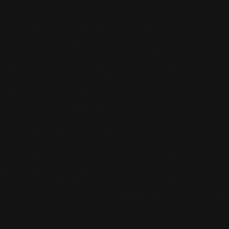
Complici gli studi universitari, la passione per la
letteratura, la filosofia e i fumetti hanno fatto sì che
Ortro vivesse in un mondo fatto di caos e disciplina. In
sintonia con il pensiero del biologo e filosofo francese
Jacques Monod, per Ortro vi è stretto rapporto tra
caso e necessità, come unica spiegazione delle
alterazioni accidentali.
Usa pennarelli rapidograph, modulando intensità, toni
e spessori per creare originali opere. Con la tecnica
del tratto continuo genera storie che, al loro interno
custodiscono altri racconti, frutto della contorta e
letteraria fantasia dell’autore. Si serve di ingranaggi
per narrare la realtà priva di senso apparente, ma
satura di significati. Ingranaggi attorcigliati come cavi,
pseudo motori e pseudo circuiti. Disordine e inutilità di
un cumulo di ingranaggi che crea la struttura del
soggetto.