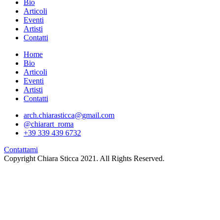
Bio
Articoli
Eventi
Artisti
Contatti
Home
Bio
Articoli
Eventi
Artisti
Contatti
arch.chiarasticca@gmail.com
@chiarart_roma
+39 339 439 6732
Contattami
Copyright Chiara Sticca 2021. All Rights Reserved.