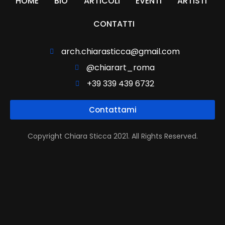
HOME
BIO
ARTICOLI
EVENTI
ARTISTI
CONTATTI
arch.chiarasticca@gmail.com
@chiarart_roma
+39 339 439 6732
Contattami
Copyright Chiara Sticca 2021. All Rights Reserved.